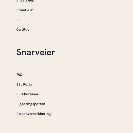
Ansatt e-ID
Privat e-ID
SSL
CertPub
Snarveier
FAQ
SSL Portal
E-ID-Portalen
Signeringsporten
Personvernerklæring