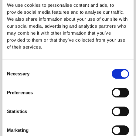
We use cookies to personalise content and ads, to
Noen eksempler:
provide social media features and to analyse our traffic.
We also share information about your use of our site with
B2B-bedrifter
our social media, advertising and analytics partners who
Konsulentselskaper
may combine it with other information that you’ve
Programvareleverandører
provided to them or that they’ve collected from your use
of their services.
De andre valideringsnivåene som tilbys er
DV-sertifikater
for
Domain Validation og
EV-sertifikater
for Extended Validation.
DV verifiserer kun at den som bestiller sertifikatet har kontroll
Consent
over domenet. EV innebærer en strengere
Necessary
Selection
godkjenningsprosess for organisasjonen enn for OV. Nivåene
gir samme kryptering, men ulik grad av identitetsbekreftelse.
Preferences
OV-sertifikater ligger prismessig på et mellomnivå for SSL-
sertifikater, mellom DV og EV. Det gjelder også
Statistics
kompleksiteten i godkjenningsprosessen og ventetiden.
Prosessen tar vanligvis 1-3 dager, og sertifikatene må fornyes
Marketing
regelmessig.