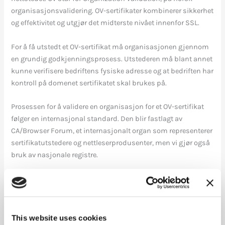
organisasjonsvalidering. OV-sertifikater kombinerer sikkerhet
og effektivitet og utgjør det midterste nivået innenfor SSL.
For å få utstedt et OV-sertifikat må organisasjonen gjennom
en grundig godkjenningsprosess. Utstederen må blant annet
kunne verifisere bedriftens fysiske adresse og at bedriften har
kontroll på domenet sertifikatet skal brukes på.
Prosessen for å validere en organisasjon for et OV-sertifikat
følger en internasjonal standard. Den blir fastlagt av
CA/Browser Forum, et internasjonalt organ som representerer
sertifikatutstedere og nettleserprodusenter, men vi gjør også
bruk av nasjonale registre.
Den grundige godkjenningsprosessen for OV-sertifikater er
utformet med tanke på nettsider som krever sikkerhet og tillit
til organisasjonen, men som ikke primært håndterer
transaksjoner eller data som krever høyeste sikkerhetsnivå.
This website uses cookies