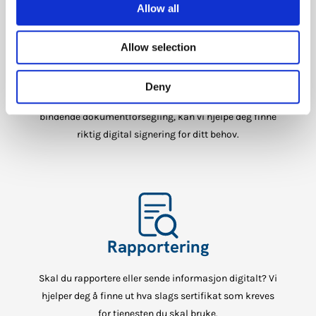
Allow all
Digital signering
Allow selection
Vi tilbyr digitale signaturløsninger fra enkle e-
signaturer til avanserte signaturer i tråd med eIDAS.
Deny
Uansett om behovet er rask signering eller juridisk
bindende dokumentforsegling, kan vi hjelpe deg finne
riktig digital signering for ditt behov.
Rapportering
Skal du rapportere eller sende informasjon digitalt? Vi
hjelper deg å finne ut hva slags sertifikat som kreves
for tjenesten du skal bruke.