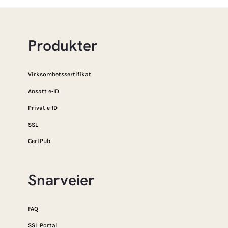
Produkter
Virksomhetssertifikat
Ansatt e-ID
Privat e-ID
SSL
CertPub
Snarveier
FAQ
SSL Portal