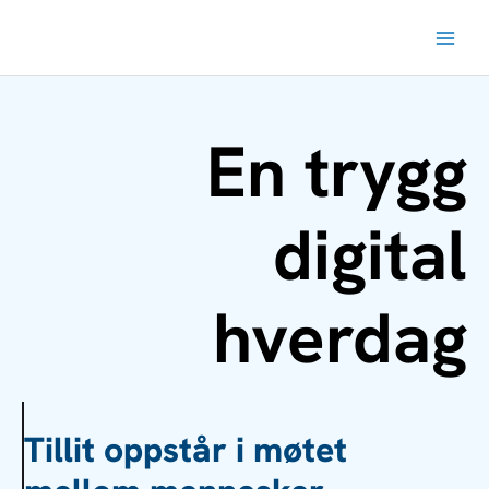
Hopp
rett
til
innholdet
En trygg
digital
hverdag
Tillit oppstår i møtet