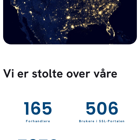
Vi er stolte over våre
215
657
Forhandlere
Brukere i SSL-Portalen