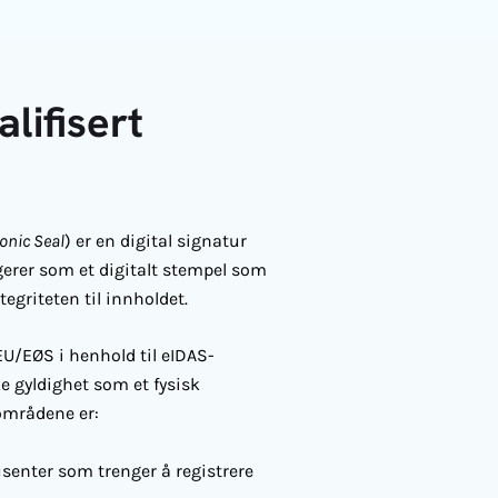
lifisert
ronic Seal
) er en digital signatur
gerer som et
digitalt stempel
som
egriteten til innholdet.
U/EØS i henhold til eIDAS-
e gyldighet som et fysisk
områdene er:
senter som trenger å registrere