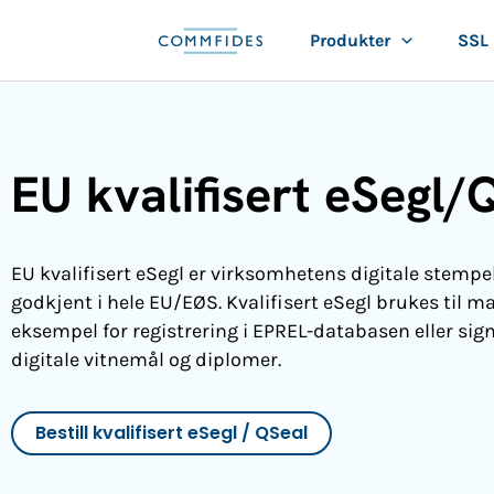
Hopp
Produkter
SSL
rett
til
innholdet
EU kvalifisert eSegl/
EU kvalifisert eSegl er virksomhetens digitale stempel
godkjent i hele EU/EØS. Kvalifisert eSegl brukes til m
eksempel for registrering i EPREL-databasen eller sig
digitale vitnemål og diplomer.
Bestill kvalifisert eSegl / QSeal