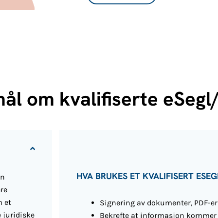
mål om kvalifiserte eSeg
HVA BRUKES ET KVALIFISERT ESEGL
en
ere
m et
Signering av dokumenter, PDF-er,
 juridiske
Bekrefte at informasjon kommer 