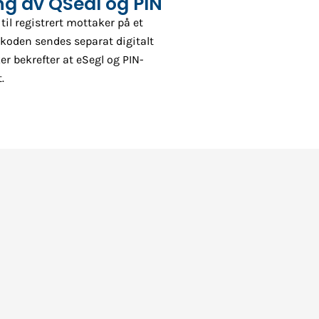
ing av QSeal og PIN
til registrert mottaker på et
-koden sendes separat digitalt
er bekrefter at eSegl og PIN-
.