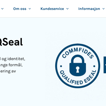
Om oss
Kundeservice
Informasjon
QSeal
 og identitet,
ange formål,
nering av