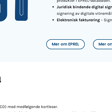
produkter i EPREL-databasen.
Juridisk bindende digital sig
signering av digitale vitnemål
Elektronisk fakturering
– Sign
Mer om EPREL
Mer om
l
QSCD) med medfølgende kortleser.