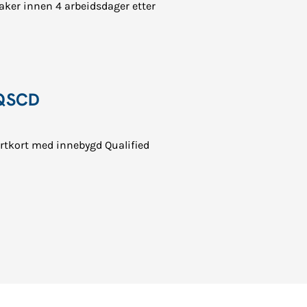
taker innen 4 arbeidsdager etter
 QSCD
artkort med innebygd Qualified