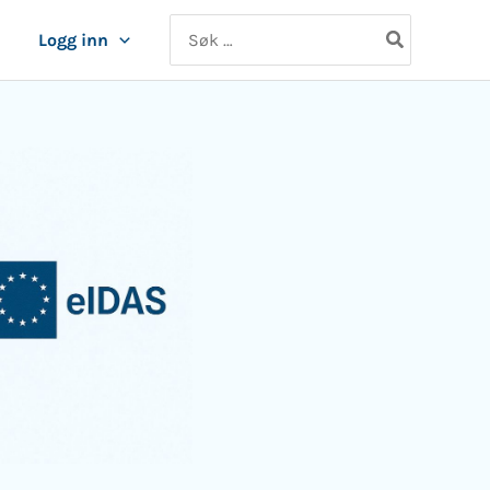
Search
Logg inn
for: