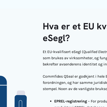
Hva er et EU kva
eSegl?
Et
EU-kvalifisert eSegl
(
Qualified Elect
som brukes av virksomheter, og fun
bekrefter avsenderens identitet og int
Commfides QSeal er godkjent i hele E
forordningen, og har samme juridisk
stempel. Noen av de vanligste bruks
EPREL-registrering
– For produ