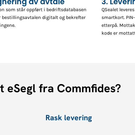
ignering av avtale
3. Lever
on som står oppført i bedriftsdatabasen
QSealet leveres 
 bestillingsavtalen digitalt og bekrefter
smartkort. PIN
ingene.
etterpå. Mottak
kode er mottatt
ert eSegl fra Commfides?
Rask levering