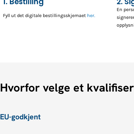
1. Bestilling
2. S
En pers
Fyll ut det digitale bestillingsskjemaet
her.
signerer
opplysn
Hvorfor velge et kvalifis
EU-godkjent