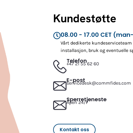
Kundestøtte
08.00 - 17.00 CET (man-
Vårt dedikerte kundeserviceteam s
installasjon, bruk og eventuelle 
Telefon
+47 21 55 62 60
E-post
servicedesk@commfides.com
Sperretjeneste
Åpen 24/7
Kontakt oss