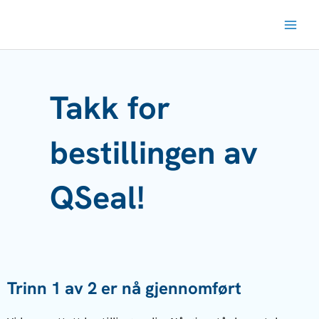
Hopp
rett
til
innholdet
Takk for
bestillingen av
QSeal!
Trinn 1 av 2 er nå gjennomført