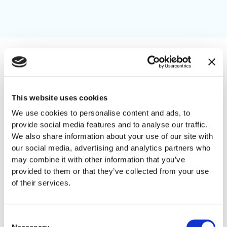
Kontakt oss
This website uses cookies
We use cookies to personalise content and ads, to
Epost
provide social media features and to analyse our traffic.
servicedesk@
commfides.com
We also share information about your use of our site with
our social media, advertising and analytics partners who
may combine it with other information that you’ve
Telefon
provided to them or that they’ve collected from your use
+47 21 55 62 60
of their services.
Åpningstider
Hverdager 08.00 - 17.00
Consent