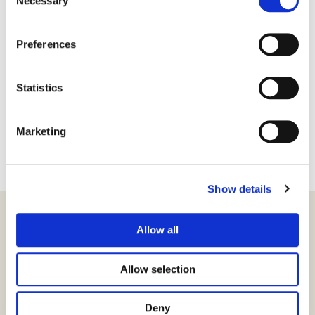
Necessary
Selection
Besøk oss
Fornebuveien 1, 1366 Lysaker
Preferences
Statistics
Til startsiden
Marketing
Show details
Allow all
Produkter
Allow selection
Virksomhetssertifikat
Ansatt e-ID
Deny