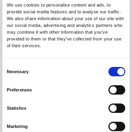
We use cookies to personalise content and ads, to
Noen eksempler:
provide social media features and to analyse our traffic.
We also share information about your use of our site with
B2B-bedrifter
our social media, advertising and analytics partners who
Konsulentselskaper
may combine it with other information that you’ve
Programvareleverandører
provided to them or that they’ve collected from your use
of their services.
De andre valideringsnivåene som tilbys er
DV-sertifikater
for
Domain Validation og
EV-sertifikater
for Extended Validation.
DV verifiserer kun at den som bestiller sertifikatet har kontroll
Consent
over domenet. EV innebærer en strengere
Necessary
Selection
godkjenningsprosess for organisasjonen enn for OV. Nivåene
gir samme kryptering, men ulik grad av identitetsbekreftelse.
Preferences
OV-sertifikater ligger prismessig på et mellomnivå for SSL-
sertifikater, mellom DV og EV. Det gjelder også
Statistics
kompleksiteten i godkjenningsprosessen og ventetiden.
Prosessen tar vanligvis 1-3 dager, og sertifikatene må fornyes
Marketing
regelmessig.