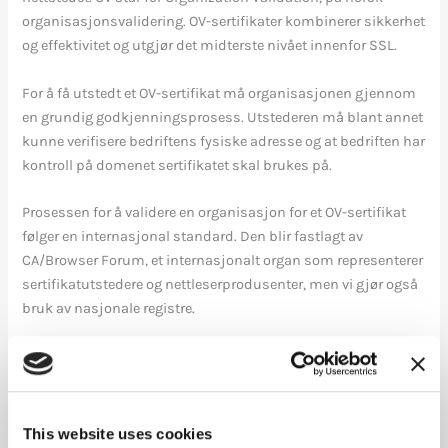
organisasjonsvalidering. OV-sertifikater kombinerer sikkerhet
og effektivitet og utgjør det midterste nivået innenfor SSL.
For å få utstedt et OV-sertifikat må organisasjonen gjennom
en grundig godkjenningsprosess. Utstederen må blant annet
kunne verifisere bedriftens fysiske adresse og at bedriften har
kontroll på domenet sertifikatet skal brukes på.
Prosessen for å validere en organisasjon for et OV-sertifikat
følger en internasjonal standard. Den blir fastlagt av
CA/Browser Forum, et internasjonalt organ som representerer
sertifikatutstedere og nettleserprodusenter, men vi gjør også
bruk av nasjonale registre.
Den grundige godkjenningsprosessen for OV-sertifikater er
utformet med tanke på nettsider som krever sikkerhet og tillit
til organisasjonen, men som ikke primært håndterer
transaksjoner eller data som krever høyeste sikkerhetsnivå.
This website uses cookies