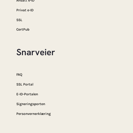
Ansatt e-ID
Privat e-ID
SSL
CertPub
Snarveier
FAQ
SSL Portal
E-ID-Portalen
Signeringsporten
Personvernerklæring