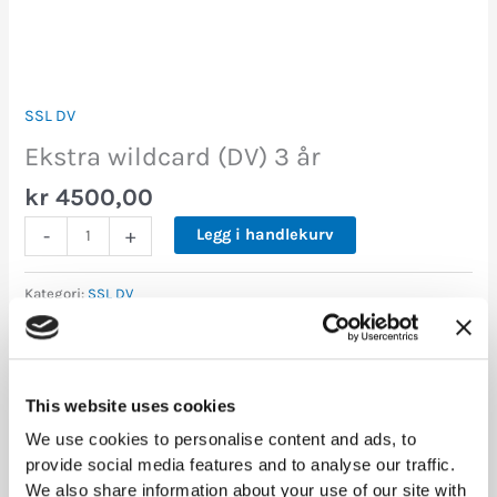
SSL DV
Ekstra wildcard (DV) 3 år
kr
4500,00
-
+
Legg i handlekurv
Kategori:
SSL DV
Tilleggsinformasjon
This website uses cookies
We use cookies to personalise content and ads, to
1 års avtale, 3 års avtale, 5 års
Varighet
provide social media features and to analyse our traffic.
avtale
We also share information about your use of our site with