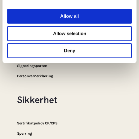
Snarveier
Allow all
Allow selection
FAQ
SSL Portal
Deny
E-ID-Portalen
Signeringsporten
Personvernerklæring
Sikkerhet
Sertifikatpolicy CP/CPS
Sperring