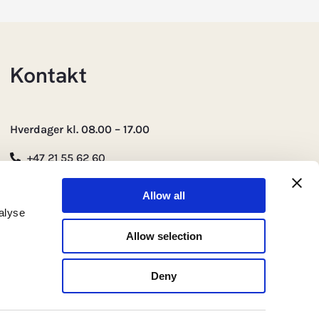
Kontakt
Hverdager kl. 08.00 – 17.00
+47 21 55 62 60
servicedesk@commfides.com
Fornebuveien 1, 1366 Lysaker
Allow all
alyse
Allow selection
Deny