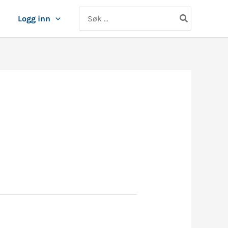
Search
Logg inn
for: