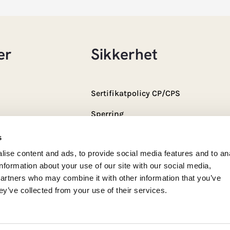
er
Sikkerhet
Sertifikatpolicy CP/CPS
Sperring
Driftsmelding
s
ise content and ads, to provide social media features and to an
ten
Supportsenter
information about your use of our site with our social media,
læring
Kontakt oss
partners who may combine it with other information that you’ve
ey’ve collected from your use of their services.