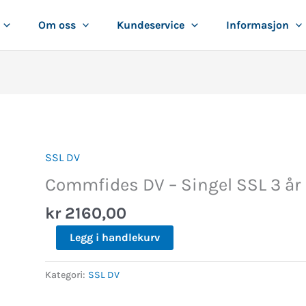
Om oss
Kundeservice
Informasjon
SSL DV
Commfides
DV
Commfides DV – Singel SSL 3 år
-
kr
2160,00
Singel
SSL
Legg i handlekurv
3
år
Kategori:
SSL DV
antall