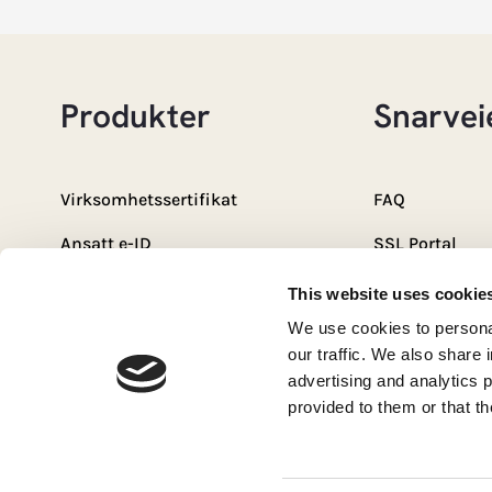
Produkter
Snarvei
Virksomhetssertifikat
FAQ
Ansatt e-ID
SSL Portal
Privat e-ID
E-ID-Portalen
This website uses cookie
We use cookies to personal
SSL
Signeringspor
our traffic. We also share 
CertPub
Personvernerk
advertising and analytics 
provided to them or that th