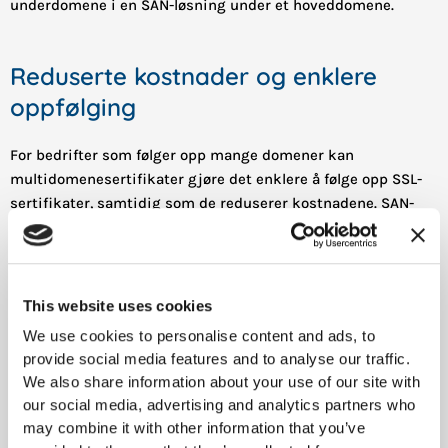
underdomene i en SAN-løsning under et hoveddomene.
Reduserte kostnader og enklere
oppfølging
For bedrifter som følger opp mange domener kan
multidomenesertifikater gjøre det enklere å følge opp SSL-
sertifikater, samtidig som de reduserer kostnadene. SAN-
løsninger er fleksible og gir rom for å endre, fjerne eller
legge til domener underveis.
SAN-sertifikater passer blant annet for:
This website uses cookies
We use cookies to personalise content and ads, to
Bedrifter med flere nettsider som hører sammen
provide social media features and to analyse our traffic.
Organisasjoner med én hovedside og lokale
We also share information about your use of our site with
landingssider
our social media, advertising and analytics partners who
Bedrifter med egne nettsider i ulike land
may combine it with other information that you’ve
Nettbutikker med flere domener