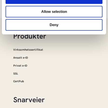
Allow selection
Deny
Produkter
Virksomhetssertifikat
Ansatt e-ID
Privat e-ID
SSL
CertPub
Snarveier