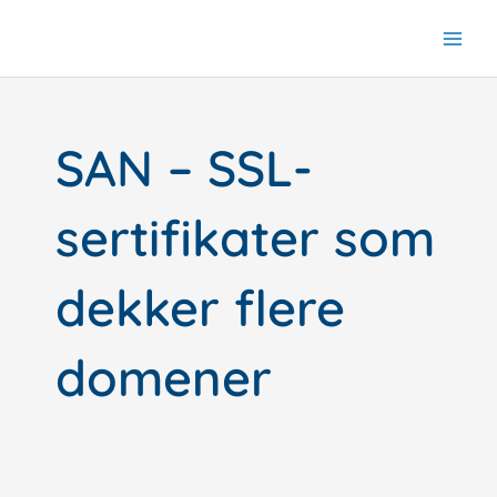
Hopp
rett
til
innholdet
SAN – SSL-
sertifikater som
dekker flere
domener