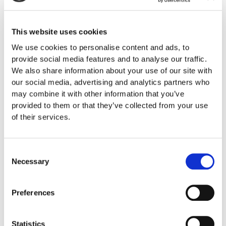
Telefonnummer
+47 21 55 62 80
This website uses cookies
E-postadress
We use cookies to personalise content and ads, to
sperring@commfides.com
provide social media features and to analyse our traffic.
We also share information about your use of our site with
our social media, advertising and analytics partners who
Alternativt kan du fylla i det här formuläret:
may combine it with other information that you’ve
provided to them or that they’ve collected from your use
of their services.
Sperring
Consent
Navn
Necessary
Selection
*
E-
Preferences
postadresse
*
Mobilnr.
Statistics