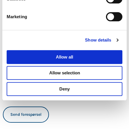
*
Din
Marketing
melding
/
årsak
Show details
for
sperring
*
Allow all
Allow selection
Deny
CAPTCHA